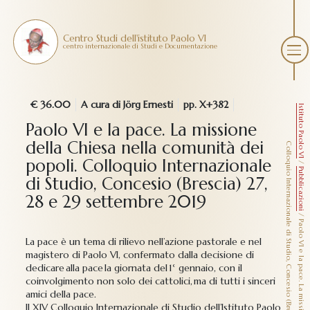
Centro Studi dell'istituto Paolo VI
centro internazionale di Studi e Documentazione
€ 36.00
A cura di Jörg Ernesti
pp. X+382
Istituto Paolo VI
Paolo VI e la pace. La missione
della Chiesa nella comunità dei
C
9
popoli. Colloquio Internazionale
/
Pubblicazioni
di Studio, Concesio (Brescia) 27,
28 e 29 settembre 2019
/
La pace è un tema di rilievo nell’azione pastorale e nel
magistero di Paolo VI, confermato dalla decisione di
dedicare alla pace la giornata del 1° gennaio, con il
coinvolgimento non solo dei cattolici, ma di tutti i sinceri
amici della pace.
Il XIV Colloquio Internazionale di Studio dell’Istituto Paolo