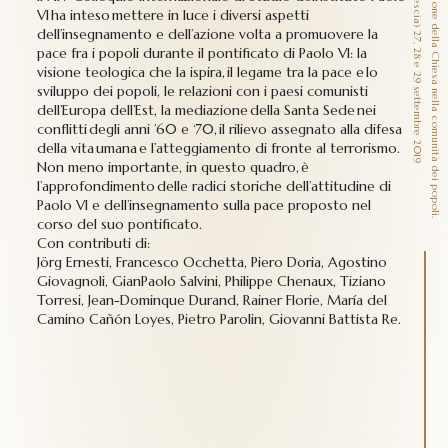
P
a
o
l
o
V
I
e
l
a
p
a
c
e
.
L
a
m
i
s
s
i
o
n
e
d
e
l
l
a
C
h
i
e
s
a
n
e
l
l
a
c
o
m
u
n
i
t
à
d
e
i
p
o
p
o
l
i
.
o
l
l
o
q
u
i
o
I
n
t
e
r
n
a
z
i
o
n
a
l
e
d
i
S
t
u
d
i
o
,
C
o
n
c
e
s
i
o
(
B
r
e
s
c
i
a
)
2
7
,
2
8
e
2
9
s
e
t
t
e
m
b
r
e
2
0
1
VI ha inteso mettere in luce i diversi aspetti
dell’insegnamento e dell’azione volta a promuovere la
pace fra i popoli durante il pontificato di Paolo VI: la
visione teologica che la ispira, il legame tra la pace e lo
sviluppo dei popoli, le relazioni con i paesi comunisti
dell’Europa dell’Est, la mediazione della Santa Sede nei
conflitti degli anni ’60 e ‘70, il rilievo assegnato alla difesa
della vita umana e l’atteggiamento di fronte al terrorismo.
Non meno importante, in questo quadro, è
l’approfondimento delle radici storiche dell’attitudine di
Paolo VI e dell’insegnamento sulla pace proposto nel
corso del suo pontificato.
Con contributi di:
Jörg Ernesti, Francesco Occhetta, Piero Doria, Agostino
Giovagnoli, GianPaolo Salvini, Philippe Chenaux, Tiziano
Torresi, Jean-Dominque Durand, Rainer Florie, María del
Camino Cañón Loyes, Pietro Parolin, Giovanni Battista Re.