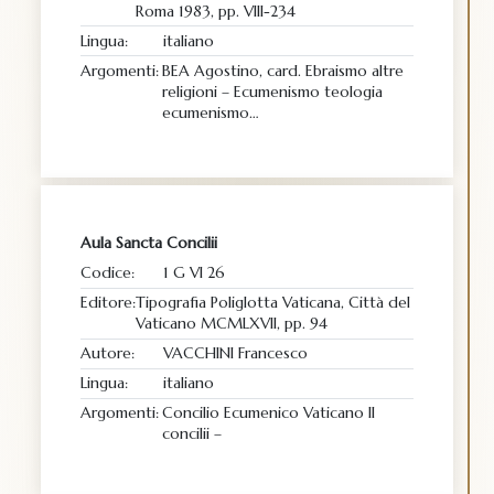
Roma 1983, pp. VIII-234
Lingua:
italiano
Argomenti:
BEA Agostino, card. Ebraismo altre
religioni – Ecumenismo teologia
ecumenismo…
Aula Sancta Concilii
Codice:
1 G VI 26
Editore:
Tipografia Poliglotta Vaticana, Città del
Vaticano MCMLXVII, pp. 94
Autore:
VACCHINI Francesco
Lingua:
italiano
Argomenti:
Concilio Ecumenico Vaticano II
concilii –