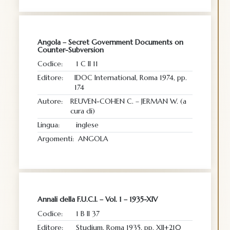
Angola – Secret Government Documents on
Counter-Subversion
Codice:
1 C II 11
Editore:
IDOC International, Roma 1974, pp.
174
Autore:
REUVEN-COHEN C. – JERMAN W. (a
cura di)
Lingua:
inglese
Argomenti:
ANGOLA
Annali della F.U.C.I. – Vol. 1 – 1935-XIV
Codice:
1 B II 37
Editore:
Studium, Roma 1935, pp. XII+210