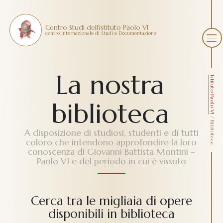
Centro Studi dell'istituto Paolo VI
centro internazionale di Studi e Documentazione
La nostra
Istituto Paolo VI
biblioteca
/
Biblioteca
A disposizione di studiosi, studenti e di tutti
coloro che intendono approfondire la loro
conoscenza di Giovanni Battista Montini –
Paolo VI e del periodo in cui è vissuto
Cerca tra le migliaia di opere
disponibili in biblioteca