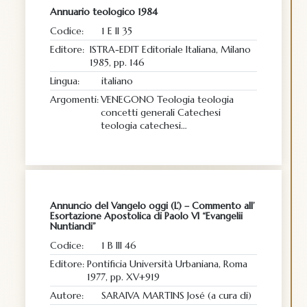
Annuario teologico 1984
Codice:
1 E II 35
Editore:
ISTRA-EDIT Editoriale Italiana, Milano
1985, pp. 146
Lingua:
italiano
Argomenti:
VENEGONO Teologia teologia
concetti generali Catechesi
teologia catechesi…
Annuncio del Vangelo oggi (L’) – Commento all’
Esortazione Apostolica di Paolo VI “Evangelii
Nuntiandi”
Codice:
1 B III 46
Editore:
Pontificia Università Urbaniana, Roma
1977, pp. XV+919
Autore:
SARAIVA MARTINS José (a cura di)