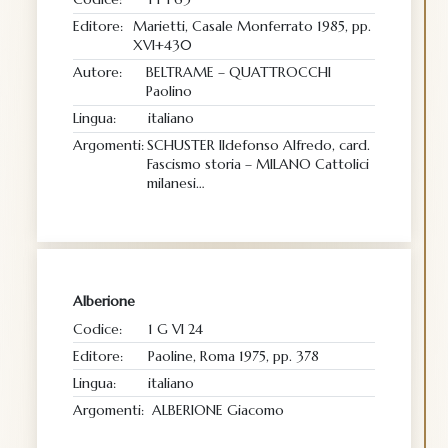
Editore:
Marietti, Casale Monferrato 1985, pp.
XVI+430
Autore:
BELTRAME – QUATTROCCHI
Paolino
Lingua:
italiano
Argomenti:
SCHUSTER Ildefonso Alfredo, card.
Fascismo storia – MILANO Cattolici
milanesi…
Alberione
Codice:
1 G VI 24
Editore:
Paoline, Roma 1975, pp. 378
Lingua:
italiano
Argomenti:
ALBERIONE Giacomo