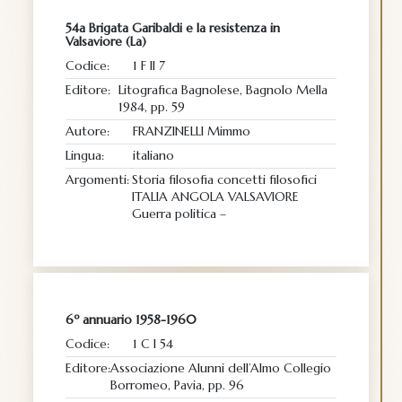
54a Brigata Garibaldi e la resistenza in
Valsaviore (La)
Codice:
1 F II 7
Editore:
Litografica Bagnolese, Bagnolo Mella
1984, pp. 59
Autore:
FRANZINELLI Mimmo
Lingua:
italiano
Argomenti:
Storia filosofia concetti filosofici
ITALIA ANGOLA VALSAVIORE
Guerra politica –
6º annuario 1958-1960
Codice:
1 C I 54
Editore:
Associazione Alunni dell’Almo Collegio
Borromeo, Pavia, pp. 96