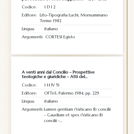
Codice:
1 D I 2
Editore:
Lito-Tipografia Luchi, Monsummano
Terme 1982
Lingua:
italiano
Argomenti:
CORTESI Egisto
A venti anni dal Concilio – Prospettive
teologiche e giuridiche – Atti del…
Codice:
1 H IV 51
Editore:
OFTeS, Palermo 1984, pp. 229
Lingua:
italiano
Argomenti:
Lumen gentium (Vaticano II) concilii
– Gaudium et spes (Vaticano II)
concilii -…