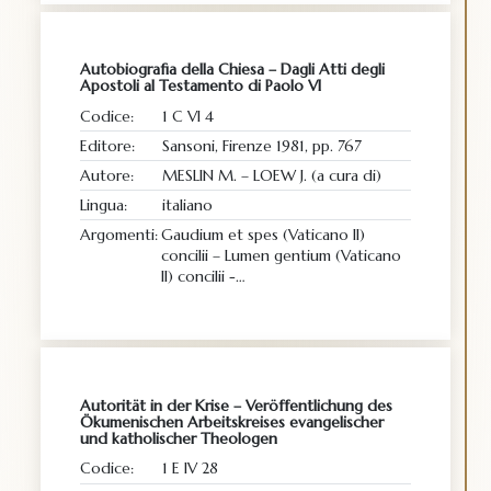
Autobiografia della Chiesa – Dagli Atti degli
Apostoli al Testamento di Paolo VI
Codice:
1 C VI 4
Editore:
Sansoni, Firenze 1981, pp. 767
Autore:
MESLIN M. – LOEW J. (a cura di)
Lingua:
italiano
Argomenti:
Gaudium et spes (Vaticano II)
concilii – Lumen gentium (Vaticano
II) concilii -…
Autorität in der Krise – Veröffentlichung des
Ökumenischen Arbeitskreises evangelischer
und katholischer Theologen
Codice:
1 E IV 28