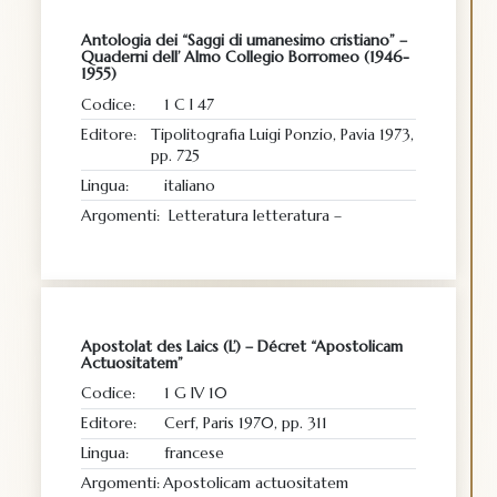
Antologia dei “Saggi di umanesimo cristiano” –
Quaderni dell’ Almo Collegio Borromeo (1946-
1955)
Codice:
1 C I 47
Editore:
Tipolitografia Luigi Ponzio, Pavia 1973,
pp. 725
Lingua:
italiano
Argomenti:
Letteratura letteratura –
Apostolat des Laics (L’) – Décret “Apostolicam
Actuositatem”
Codice:
1 G IV 10
Editore:
Cerf, Paris 1970, pp. 311
Lingua:
francese
Argomenti:
Apostolicam actuositatem