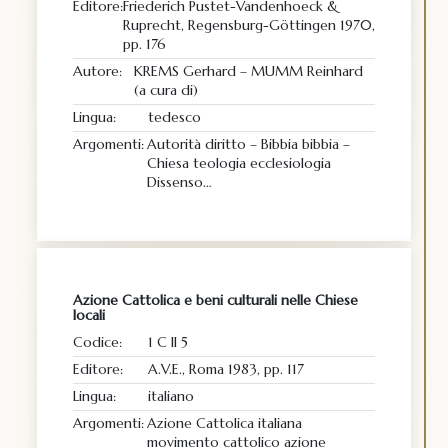
Editore:
Friederich Pustet-Vandenhoeck &
Ruprecht, Regensburg-Göttingen 1970,
pp. 176
Autore:
KREMS Gerhard – MUMM Reinhard
(a cura di)
Lingua:
tedesco
Argomenti:
Autorità diritto – Bibbia bibbia –
Chiesa teologia ecclesiologia
Dissenso…
Azione Cattolica e beni culturali nelle Chiese
locali
Codice:
1 C II 5
Editore:
A.V.E., Roma 1983, pp. 117
Lingua:
italiano
Argomenti:
Azione Cattolica italiana
movimento cattolico azione