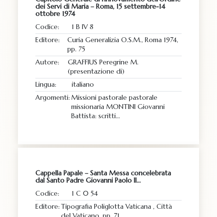
dei Servi di Maria – Roma, 15 settembre-14
ottobre 1974
Codice:
1 B IV 8
Editore:
Curia Generalizia O.S.M., Roma 1974,
pp. 75
Autore:
GRAFFIUS Peregrine M.
(presentazione di)
Lingua:
italiano
Argomenti:
Missioni pastorale pastorale
missionaria MONTINI Giovanni
Battista: scritti…
Cappella Papale – Santa Messa concelebrata
dal Santo Padre Giovanni Paolo II…
Codice:
1 C 0 54
Editore:
Tipografia Poliglotta Vaticana , Città
del Vaticano, pp. 71