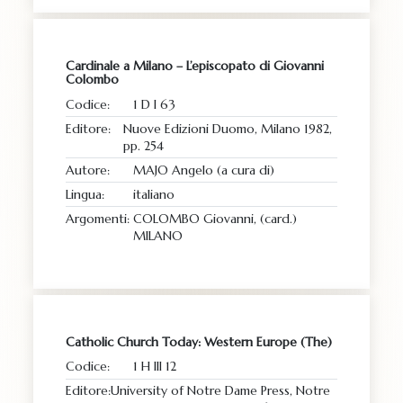
Cardinale a Milano – L’episcopato di Giovanni
Colombo
Codice:
1 D I 63
Editore:
Nuove Edizioni Duomo, Milano 1982,
pp. 254
Autore:
MAJO Angelo (a cura di)
Lingua:
italiano
Argomenti:
COLOMBO Giovanni, (card.)
MILANO
Catholic Church Today: Western Europe (The)
Codice:
1 H III 12
Editore:
University of Notre Dame Press, Notre