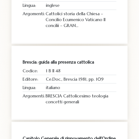
Lingua:
inglese
Argomenti:
Cattolici storia della Chiesa –
Concilio Ecumenico Vaticano II
concilii – GRAN…
Brescia: guida alla presenza cattolica
Codice:
1 B II 48
Editore:
Ce.Doc., Brescia 1981, pp. 109
Lingua:
italiano
Argomenti:
BRESCIA Cattolicesimo teologia
concetti generali
Capitolo Generale di rinnovamento dell’Ordine