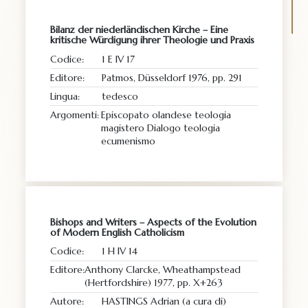
Bilanz der niederländischen Kirche – Eine
kritische Würdigung ihrer Theologie und Praxis
Codice:
1 E IV 17
Editore:
Patmos, Düsseldorf 1976, pp. 291
Lingua:
tedesco
Argomenti:
Episcopato olandese teologia
magistero Dialogo teologia
ecumenismo
Bishops and Writers – Aspects of the Evolution
of Modern English Catholicism
Codice:
1 H IV 14
Editore:
Anthony Clarcke, Wheathampstead
(Hertfordshire) 1977, pp. X+263
Autore:
HASTINGS Adrian (a cura di)