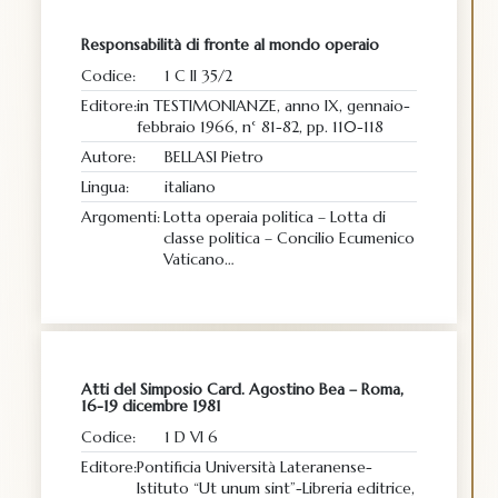
Responsabilità di fronte al mondo operaio
Codice:
1 C II 35/2
Editore:
in TESTIMONIANZE, anno IX, gennaio-
febbraio 1966, n° 81-82, pp. 110-118
Autore:
BELLASI Pietro
Lingua:
italiano
Argomenti:
Lotta operaia politica – Lotta di
classe politica – Concilio Ecumenico
Vaticano…
Atti del Simposio Card. Agostino Bea – Roma,
16-19 dicembre 1981
Codice:
1 D VI 6
Editore:
Pontificia Università Lateranense-
Istituto “Ut unum sint”-Libreria editrice,