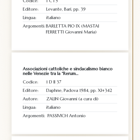
Codice:
1 C I 5
Editore:
Levante, Bari, pp. 39
Lingua:
italiano
Argomenti:
BARLETTA PIO IX (MASTAI
FERRETTI Giovanni Maria)
Associazioni cattoliche e sindacalismo bianco
nelle Venezie tra la “Rerum…
Codice:
1 D II 37
Editore:
Daphne, Padova 1984, pp. XI+342
Autore:
ZALIN Giovanni (a cura di)
Lingua:
italiano
Argomenti:
PASSIVICH Antonio