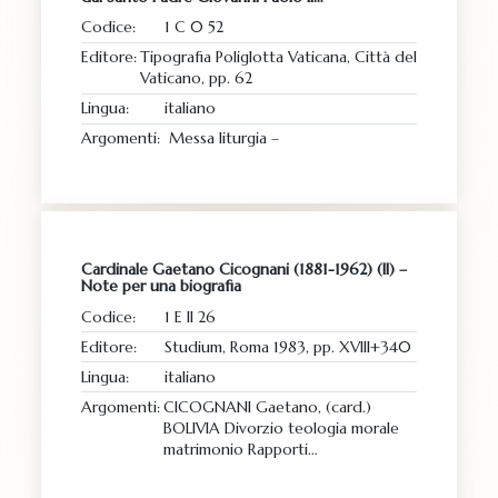
Codice:
1 C 0 52
Editore:
Tipografia Poliglotta Vaticana, Città del
Vaticano, pp. 62
Lingua:
italiano
Argomenti:
Messa liturgia –
Cardinale Gaetano Cicognani (1881-1962) (Il) –
Note per una biografia
Codice:
1 E II 26
Editore:
Studium, Roma 1983, pp. XVIII+340
Lingua:
italiano
Argomenti:
CICOGNANI Gaetano, (card.)
BOLIVIA Divorzio teologia morale
matrimonio Rapporti…