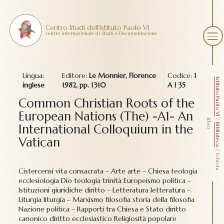
Centro Studi dell'istituto Paolo VI
centro internazionale di Studi e Documentazione
Lingua:
Editore:
Le Monnier, Florence
Codice:
1
Istituto Paolo VI
inglese
1982, pp. 1310
A I 35
Common Christian Roots of the
European Nations (The) -A1- An
/
l
o
International Colloquium in the
Biblioteca
Vatican
/
S
c
h
e
d
a
i
b
r
Cistercensi vita consacrata – Arte arte – Chiesa teologia
ecclesiologia Dio teologia trinità Europeismo politica –
Istituzioni giuridiche diritto – Letteratura letteratura –
Liturgia liturgia – Marxismo filosofia storia della filosofia
Nazione politica – Rapporti tra Chiesa e Stato diritto
canonico diritto ecclesiastico Religiosità popolare