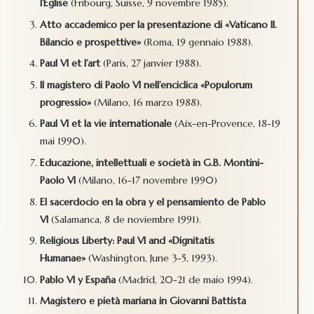
l’Église
(Fribourg, Suisse, 9 novembre 1985).
Atto accademico per la presentazione di «Vaticano II.
Bilancio e prospettive»
(Roma, 19 gennaio 1988).
Paul VI et l’art
(Paris, 27 janvier 1988).
Il magistero di Paolo VI nell’enciclica «Populorum
progressio»
(Milano, 16 marzo 1988).
Paul VI et la vie internationale
(Aix-en-Provence, 18-19
mai 1990).
Educazione, intellettuali e società in G.B. Montini-
Paolo VI
(Milano, 16-17 novembre 1990)
El sacerdocio en la obra y el pensamiento de Pablo
VI
(Salamanca, 8 de noviembre 1991).
Religious Liberty: Paul VI and «Dignitatis
Humanae»
(Washington, June 3-5, 1993).
Pablo VI y España
(Madrid, 20-21 de maio 1994).
Magistero e pietà mariana in Giovanni Battista