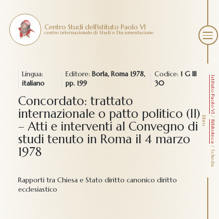
Centro Studi dell'istituto Paolo VI
centro internazionale di Studi e Documentazione
Lingua:
Editore:
Borla, Roma 1978,
Codice:
1 G III
Istituto Paolo VI
italiano
pp. 199
30
Concordato: trattato
internazionale o patto politico (Il)
/
l
o
– Atti e interventi al Convegno di
Biblioteca
studi tenuto in Roma il 4 marzo
/
1978
S
c
h
e
d
a
i
b
r
Rapporti tra Chiesa e Stato diritto canonico diritto
ecclesiastico