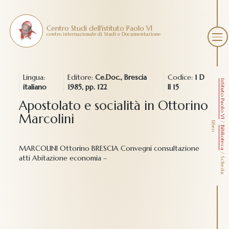
Centro Studi dell'istituto Paolo VI
centro internazionale di Studi e Documentazione
Lingua:
Editore:
Ce.Doc., Brescia
Codice:
1 D
Istituto Paolo VI
italiano
1985, pp. 122
II 15
Apostolato e socialità in Ottorino
Marcolini
/
l
o
Biblioteca
MARCOLINI Ottorino BRESCIA Convegni consultazione
/
atti Abitazione economia –
S
c
h
e
d
a
i
b
r