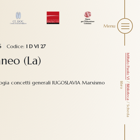
Menu
6
Codice:
1 D VI 27
Istituto Paolo VI
aneo (La)
teologia concetti generali IUGOSLAVIA Marxismo
/
l
o
Biblioteca
/
S
c
h
e
d
a
i
b
r