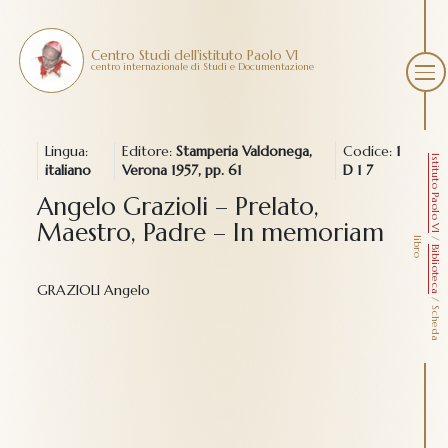
Centro Studi dell'istituto Paolo VI
centro internazionale di Studi e Documentazione
Lingua:
Editore:
Stamperia Valdonega,
Codice:
1
Istituto Paolo VI
italiano
Verona 1957, pp. 61
D 1 7
Angelo Grazioli – Prelato,
Maestro, Padre – In memoriam
/
l
o
Biblioteca
GRAZIOLI Angelo
/
S
c
h
e
d
a
i
b
r