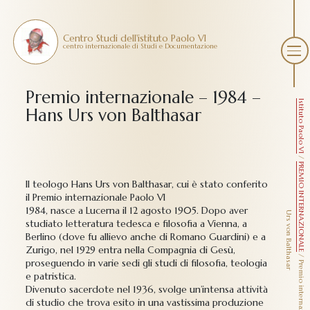
Centro Studi dell'istituto Paolo VI
centro internazionale di Studi e Documentazione
Premio internazionale – 1984 –
Istituto Paolo VI
Hans Urs von Balthasar
/
PREMIO INTERNAZIONALE
Il teologo Hans Urs von Balthasar, cui è stato conferito
il Premio internazionale Paolo VI
1984, nasce a Lucerna il 12 agosto 1905. Dopo aver
U
r
studiato letteratura tedesca e filosofia a Vienna, a
Berlino (dove fu allievo anche di Romano Guardini) e a
Zurigo, nel 1929 entra nella Compagnia di Gesù,
/
proseguendo in varie sedi gli studi di filosofia, teologia
e patristica.
Divenuto sacerdote nel 1936, svolge un’intensa attività
di studio che trova esito in una vastissima produzione