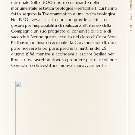
P
r
e
m
i
o
i
n
t
e
r
n
a
z
i
o
n
a
l
e
–
1
9
8
4
–
H
a
n
s
r
s
v
o
n
B
a
l
t
h
a
s
a
editoriale (oltre 600 opere) culminante nella
monumentale estetica teologica Herrlichkeit, cui hanno
fatto seguito la Teodrammatica e una logica teologica.
Nel 1950 aveva lasciato con suo grande sacrificio i
gesuiti per l’impossibilità di realizzare all’interno della
Compagnia un suo progetto di comunità di laici e di
sacerdoti. Venne quindi accolto nel clero di Coira. Von
Balthasar, nominato cardinale da Giovanni Paolo II, non
poté ricevere la porpora, perché la mattina del 26
giugno 1988, mentre si accingeva a lasciare Basilea per
Roma, dove avrebbe dovuto prendere parte al solenne
Concistoro d’investitura, moriva improvvisamente